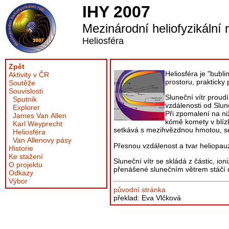
IHY 2007
Mezinárodní heliofyzikální 
Heliosféra
Zpět
Heliosféra je "bubl
Aktivity v ČR
prostoru, prakticky
Soutěže
Souvislosti
Sluneční vítr proud
Sputnik
vzdálenosti od Slun
Explorer
Při zpomalení na n
James Van Allen
kómě komety v blízko
Karl Weyprecht
setkává s mezihvězdnou hmotou, s
Heliosféra
Van Allenovy pásy
Přesnou vzdálenost a tvar heliopau
Historie
Ke stažení
Sluneční vítr se skládá z částic, i
O projektu
přenášené slunečním větrem stáčí 
Odkazy
Výbor
původní stránka
překlad: Eva Vlčková