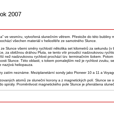
rok 2007
ina" ve vesmíru, vytvořená slunečním větrem. Přestože do této bubliny
 pochází všechen materiál v heliosféře ze samotného Slunce.
í ze Slunce všemi směry rychlostí několika set kilometrů za sekundu (v 
ce, za oběžnou dráhou Pluta, se tento vítr proudící nadzvukovou rychl
ižší než nadzvukovou rychlost prochází tzv. terminačním šokem. Potom
sti Slunce. Této oblasti, s tokem pomalejším než je rychlost zvuku, se ř
e nazývá heliopauza.
zy zatím neznáme. Meziplanetární sondy jako Pioneer 10 a 11 a Voyager
onizovaných atomů ze sluneční korony a z magnetických polí. Slunce se 
do spirály. Proměnlivost magnetického pole Slunce je přenášena slun