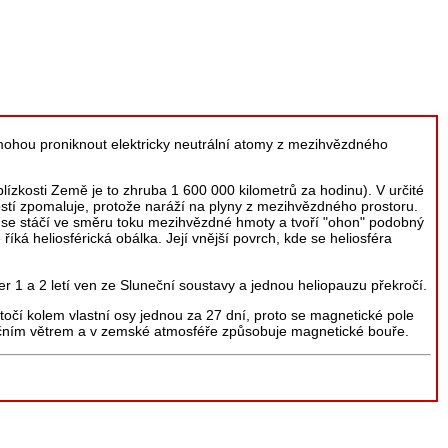
 mohou proniknout elektricky neutrální atomy z mezihvězdného
blízkosti Země je to zhruba 1 600 000 kilometrů za hodinu). V určité
ostí zpomaluje, protože naráží na plyny z mezihvězdného prostoru.
 se stáčí ve směru toku mezihvězdné hmoty a tvoří "ohon" podobný
íká heliosférická obálka. Její vnější povrch, kde se heliosféra
 1 a 2 letí ven ze Sluneční soustavy a jednou heliopauzu překročí.
otočí kolem vlastní osy jednou za 27 dní, proto se magnetické pole
ečním větrem a v zemské atmosféře způsobuje magnetické bouře.