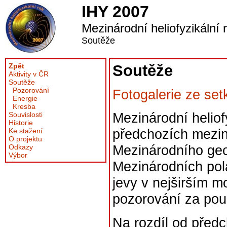
IHY 2007
Mezinárodní heliofyzikální 
Soutěže
Zpět
Soutěže
Aktivity v ČR
Soutěže
Pozorování
Fotogalerie ze set
Energie
Kresba
Mezinárodní heliof
Souvislosti
Historie
předchozích mezin
Ke stažení
O projektu
Mezinárodního geo
Odkazy
Výbor
Mezinárodních pol
jevy v nejširším 
pozorování za použ
Na rozdíl od před