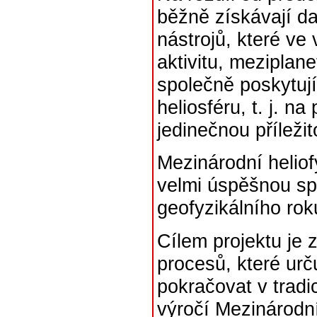
běžně získávají d
nástrojů, které ve
aktivitu, meziplan
společně poskytuj
heliosféru, t. j. n
jedinečnou přílež
Mezinárodní heliof
velmi úspěšnou sp
geofyzikálního rok
Cílem projektu je 
procesů, které urču
pokračovat v tradic
výročí Mezinárodn