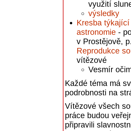
využití slun
výsledky
Kresba týkajíc
astronomie
- p
v Prostějově, p
Reprodukce so
vítězové
Vesmír očim
Každé téma má svá
podrobnosti na str
Vítězové všech sou
práce budou veřejn
připravili slavnost