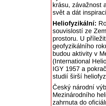
krásu, závažnost 
svět a dát inspir
Heliofyzikální:
Roz
souvislostí ze Zem
prostoru. U přílež
geofyzikálního rok
budou aktivity v M
(International Hel
IGY 1957 a pokrač
studií širší heliofyz
Český národní výb
Mezinárodního heli
zahrnuta do oficiá