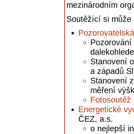
mezinárodním org
Soutěžící si může 
Pozorovatelská
Pozorování
dalekohled
Stanovení o
a západů S
Stanovení z
měření výš
Fotosoutěž 
Energetické vyu
ČEZ, a.s.
o nejlepší 