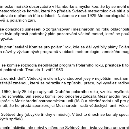
 Německé mořské observatoře v Hamburku s myšlenkou, že by se mohl us
meteorologické komisi, která ho předala Světové meteorologické síti a 
utovalo o plánech této události. Nakonec v roce 1929 Meteorologická ko
vů a polárních září.
e oblačnosti usnesení o zorganizování mezinárodního roku oblačnosti 
em bylo připravit podrobný plán pozorování včetně metod, které se pou
ogyziku.
 první setkání Komise pro polární rok, kde se dál vytříbily plány Polá
 návrhy výzkumných programů v oblasti meteorologie, zemského magnet
1 se komise rozhodla neodkládat program Polárního roku, přestože k 
polární rok. Trval do 1. září 1933.
národních dní". Vědeckým cílem bylo studovat jevy v největším mož
ežitější změnou, která se odrazila na způsobu práce, byl vynález radi
e 1950, tedy 25 let po uplynutí Druhého polárního roku, vznikla myšlen
á ho schválila. Smíšenou komisi pro ionosféru založila Mezinárodní r
práci s Mezinárodní astronomickou unií (IAU) a Mezinárodní unií pro 
nutí, že ho předá sponzorující Mezinárodní radě vědeckých unií. Všechn
 Světové dny (obvykle tři dny v měsíci). V těchto dnech se konaly sp
kých spršek).
uneční aktivita, ale nebyl v plánu se Světový den, byla vydána upozorněn