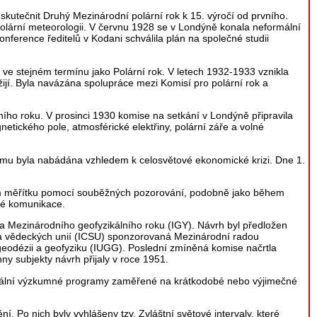
kutečnit Druhý Mezinárodní polární rok k 15. výročí od prvního.
polární meteorologii. V červnu 1928 se v Londýně konala neformální
nference ředitelů v Kodani schválila plán na společné studii
ve stejném termínu jako Polární rok. V letech 1932-1933 vznikla
žijí. Byla navázána spolupráce mezi Komisí pro polární rok a
rního roku. V prosinci 1930 komise na setkání v Londýně připravila
ického pole, atmosférické elektřiny, polární záře a volné
tomu byla nabádána vzhledem k celosvětové ekonomické krizi. Dne 1.
ném měřítku pomocí souběžných pozorování, podobně jako během
ové komunikace.
ka Mezinárodního geofyzikálního roku (IGY). Návrh byl předložen
ada vědeckých unií (ICSU) sponzorovaná Mezinárodní radou
geodézii a geofyziku (IUGG). Poslední zmíněná komise načrtla
y subjekty návrh přijaly v roce 1951.
eciální výzkumné programy zaměřené na krátkodobé nebo výjimečné
í. Po nich byly vyhlášeny tzv. Zvláštní světové intervaly, které