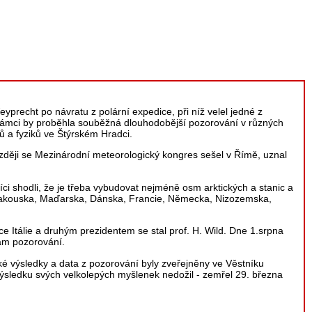
precht po návratu z polární expedice, při níž velel jedné z
 rámci by proběhla souběžná dlouhodobější pozorování v různých
ů a fyziků ve Štýrském Hradci.
ěji se Mezinárodní meteorologický kongres sešel v Římě, uznal
ci shodli, že je třeba vybudovat nejméně osm arktických a stanic a
 Rakouska, Maďarska, Dánska, Francie, Německa, Nizozemska,
e Itálie a druhým prezidentem se stal prof. H. Wild. Dne 1.srpna
ram pozorování.
cké výsledky a data z pozorování byly zveřejněny ve Věstníku
výsledku svých velkolepých myšlenek nedožil - zemřel 29. března