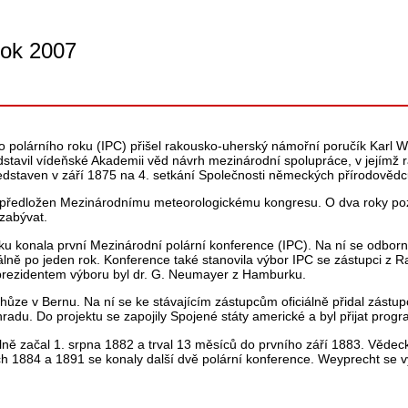
rok 2007
polárního roku (IPC) přišel rakousko-uherský námořní poručík Karl Wey
stavil vídeňské Akademii věd návrh mezinárodní spolupráce, v jejímž
ředstaven v září 1875 na 4. setkání Společnosti německých přírodovědc
předložen Mezinárodnímu meteorologickému kongresu. O dva roky pozd
zabývat.
u konala první Mezinárodní polární konference (IPC). Na ní se odborní
lně po jeden rok. Konference také stanovila výbor IPC se zástupci z
prezidentem výboru byl dr. G. Neumayer z Hamburku.
ůze v Bernu. Na ní se ke stávajícím zástupcům oficiálně přidal zástupc
hradu. Do projektu se zapojily Spojené státy americké a byl přijat prog
álně začal 1. srpna 1882 a trval 13 měsíců do prvního září 1883. Věde
ch 1884 a 1891 se konaly další dvě polární konference. Weyprecht se 