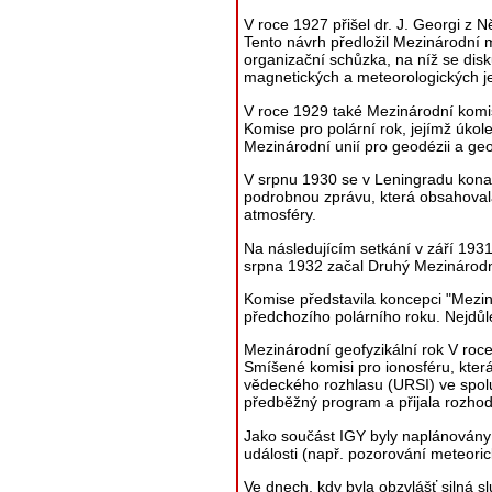
V roce 1927 přišel dr. J. Georgi z
Tento návrh předložil Mezinárodní 
organizační schůzka, na níž se disk
magnetických a meteorologických je
V roce 1929 také Mezinárodní komis
Komise pro polární rok, jejímž úkol
Mezinárodní unií pro geodézii a ge
V srpnu 1930 se v Leningradu konalo
podrobnou zprávu, která obsahovala
atmosféry.
Na následujícím setkání v září 193
srpna 1932 začal Druhý Mezinárodní 
Komise představila koncepci "Mezi
předchozího polárního roku. Nejdůl
Mezinárodní geofyzikální rok V roc
Smíšené komisi pro ionosféru, kter
vědeckého rozhlasu (URSI) ve spolu
předběžný program a přijala rozhod
Jako součást IGY byly naplánovány
události (např. pozorování meteoric
Ve dnech, kdy byla obzvlášť silná sl