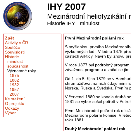
IHY 2007
Mezinárodní heliofyzikální 
Historie IHY - minulost
Zpět
První Mezinárodní polární rok
Aktivity v ČR
S myšlenkou prvního Mezinárodního 
Soutěže
výzkumných lodí. V lednu 1875 před
Souvislosti
částech Arktidy. Návrh byl znovu p
Historie
minulost
V roce 1877 byl podrobný program 
současnost
závažnost programu a začal se jím 
Významné roky
1875
Od 1. do 5. října 1879 se v Hamburk
1882
shromažďovat na nich údaje minimá
1932
Norska, Ruska a Švédska. Prvním 
1957
2007
V červenci 1880 se konala druhá sch
Ke stažení
1881 se výbor sešel potřetí v Petro
O projektu
Odkazy
První Mezinárodní polární rok ofici
Výbor
Mezinárodní polární komise. V lete
roku 1881.
Druhý Mezinárodní polární rok